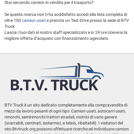
Stai cercando camion in vendita per il trasporto?
Salva
le
Se questa ricerca non ti ha soddisfatto accedi alla lista completa di
impostazioni
oltre 100
camion usati
e prenota un Test Drive presso la sede di BTV
Truck
Lascia i tuoi dati al nostro staff specializzato e in 24 ore riceverai la
migliore offerta d’acquisto con finanziamento agevolato
BTV Truck è un sito dedicato completamente alla compravendita di
mezzi da lavoro pesanti di ogni tipo: Camion usati, autocarri usati,
rimorchi, semirimorchi trattori stradali, motrici di vario genere
(scarrabili, centinati, isotermici, a telaio, ribaltabili). I visitatori del
sito Btvtruck.org possono effettuare ricerche ed individuare camion