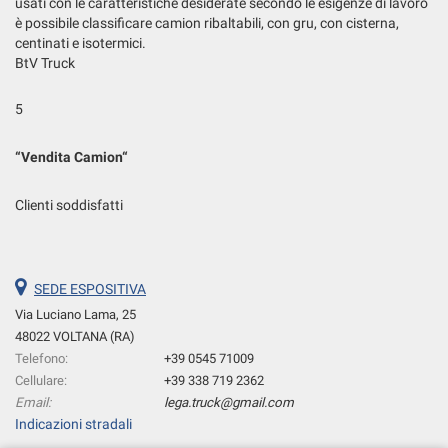
usati con le caratteristiche desiderate secondo le esigenze di lavoro
è possibile classificare camion ribaltabili, con gru, con cisterna,
centinati e isotermici.
BtV Truck
5
“
Vendita Camion
“
Clienti soddisfatti
SEDE ESPOSITIVA
Via Luciano Lama, 25
48022 VOLTANA (RA)
Telefono:
+39 0545 71009
Cellulare:
+39 338 719 2362
Email:
lega.truck@gmail.com
Indicazioni stradali