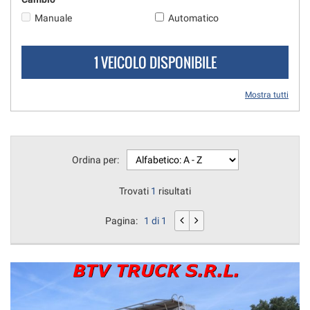
questi
Manuale
Automatico
strumenti
di
tracciamento
1 VEICOLO DISPONIBILE
si
rimanda
Mostra tutti
alla
cookie
policy.
Puoi
rivedere
Ordina per:
e
modificare
Trovati
1
risultati
le
tue
scelte
Pagina:
1 di 1
in
qualsiasi
momento.