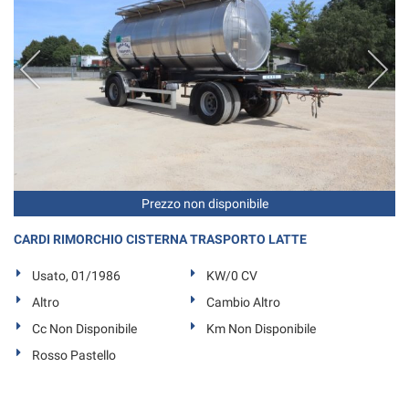
tta
ti
mpre
Cookie necessari
ilitato
Cookie delle preferenze
Cookie per il miglioramento dell'esperienza utente
Prezzo non disponibile
Cookie analitici
CARDI RIMORCHIO CISTERNA TRASPORTO LATTE
Cookie di marketing
Usato, 01/1986
KW/0 CV
Altro
Cambio Altro
Leggi
Cc Non Disponibile
Km Non Disponibile
la
Rosso Pastello
cookie
policy