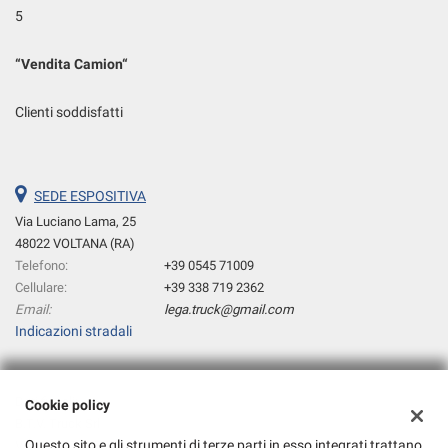
5
“
Vendita Camion
“
Clienti soddisfatti
SEDE ESPOSITIVA
Via Luciano Lama, 25
48022 VOLTANA (RA)
Telefono:
+39 0545 71009
Cellulare:
+39 338 719 2362
Email:
lega.truck@gmail.com
Indicazioni stradali
Dati fiscali:
Cookie policy
B.T.V. Truck Srl
Questo sito e gli strumenti di terze parti in esso integrati trattano
Via C.CATTANEO, 10 48022 VOLTANA (RA)