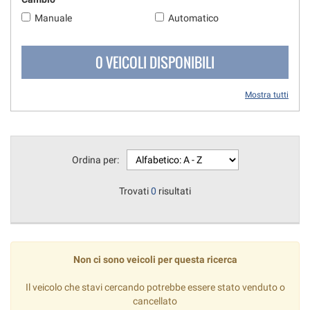
questi
Manuale
Automatico
strumenti
di
tracciamento
0 VEICOLI DISPONIBILI
si
rimanda
Mostra tutti
alla
cookie
policy.
Puoi
rivedere
Ordina per:
e
modificare
Trovati
0
risultati
le
tue
scelte
in
qualsiasi
Non ci sono veicoli per questa ricerca
momento.
Il veicolo che stavi cercando potrebbe essere stato venduto o
cancellato