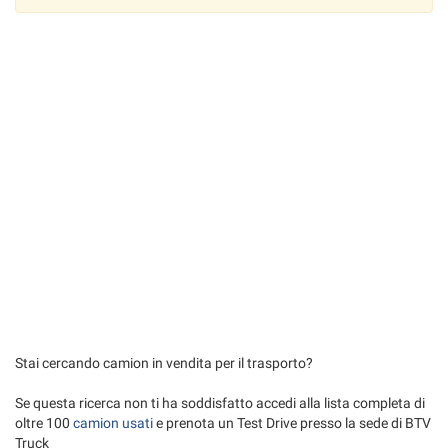
tta
ti
mpre
Cookie necessari
ilitato
Cookie delle preferenze
Cookie per il miglioramento dell'esperienza utente
Cookie analitici
Cookie di marketing
Leggi
Stai cercando camion in vendita per il trasporto?
la
cookie
Se questa ricerca non ti ha soddisfatto accedi alla lista completa di
policy
oltre 100
camion usati
e prenota un Test Drive presso la sede di BTV
Truck