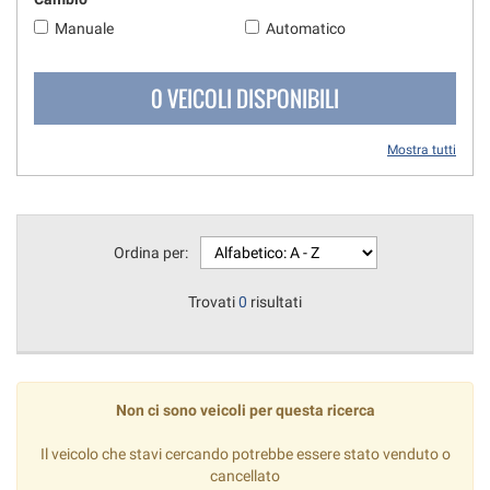
questi
Manuale
Automatico
strumenti
di
tracciamento
0 VEICOLI DISPONIBILI
si
rimanda
Mostra tutti
alla
cookie
policy.
Puoi
rivedere
Ordina per:
e
modificare
Trovati
0
risultati
le
tue
scelte
in
qualsiasi
Non ci sono veicoli per questa ricerca
momento.
Il veicolo che stavi cercando potrebbe essere stato venduto o
cancellato