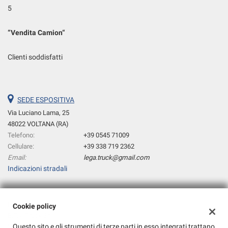
5
“
Vendita Camion
“
Clienti soddisfatti
SEDE ESPOSITIVA
Via Luciano Lama, 25
48022 VOLTANA (RA)
Telefono:
+39 0545 71009
Cellulare:
+39 338 719 2362
Email:
lega.truck@gmail.com
Indicazioni stradali
Dati fiscali:
Cookie policy
B.T.V. Truck Srl
Questo sito e gli strumenti di terze parti in esso integrati trattano
Via C.CATTANEO, 10 48022 VOLTANA (RA)