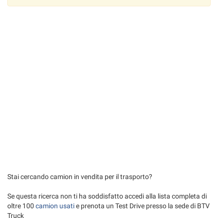
tta
ti
mpre
Cookie necessari
ilitato
Cookie delle preferenze
Cookie per il miglioramento dell'esperienza utente
Cookie analitici
Cookie di marketing
Leggi
Stai cercando camion in vendita per il trasporto?
la
cookie
Se questa ricerca non ti ha soddisfatto accedi alla lista completa di
policy
oltre 100
camion usati
e prenota un Test Drive presso la sede di BTV
Truck