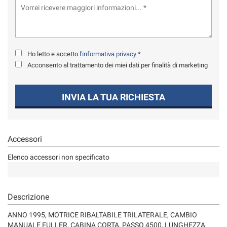
tta
ti
mpre
Cookie necessari
ilitato
Ho letto e accetto
l'informativa privacy
*
Acconsento al trattamento dei miei dati per finalità di marketing
Cookie delle preferenze
INVIA LA TUA RICHIESTA
Cookie per il miglioramento dell'esperienza utente
Cookie analitici
Accessori
Cookie di marketing
Elenco accessori non specificato
Leggi
la
Descrizione
cookie
policy
ANNO 1995, MOTRICE RIBALTABILE TRILATERALE, CAMBIO
MANUALE FULLER, CABINA CORTA, PASSO 4500, LUNGHEZZA