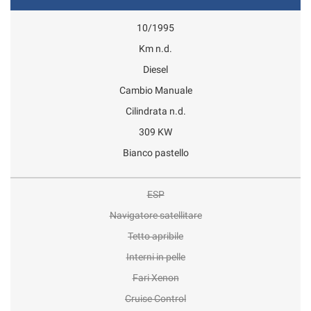
10/1995
Km n.d.
Diesel
Cambio Manuale
Cilindrata n.d.
309 KW
Bianco pastello
ESP
Navigatore satellitare
Tetto apribile
Interni in pelle
Fari Xenon
Cruise Control