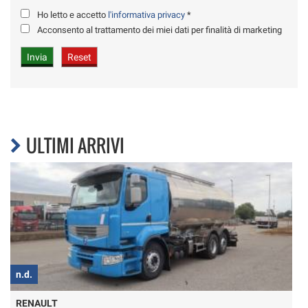
Ho letto e accetto
l'informativa privacy
*
Acconsento al trattamento dei miei dati per finalità di marketing
ULTIMI ARRIVI
n.d.
n
RENAULT