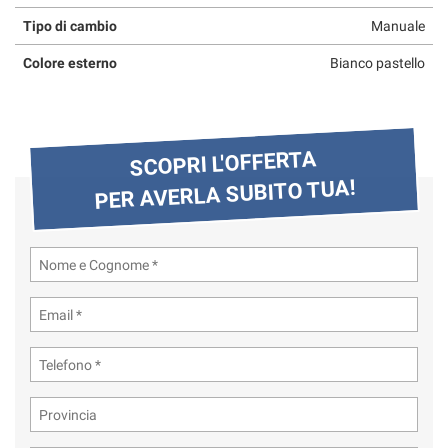
questi
Tipo di cambio
Manuale
strumenti
di
Colore esterno
Bianco pastello
tracciamento
si
rimanda
alla
SCOPRI L'OFFERTA
cookie
policy.
PER AVERLA SUBITO TUA!
Puoi
rivedere
e
modificare
le
tue
scelte
in
qualsiasi
momento.