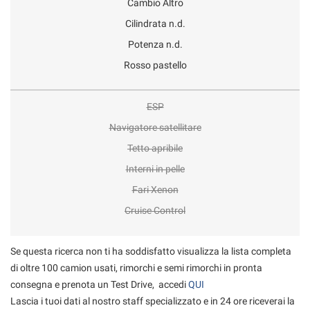
Cambio Altro
Cilindrata n.d.
Potenza n.d.
Rosso pastello
ESP
Navigatore satellitare
Tetto apribile
Interni in pelle
Fari Xenon
Cruise Control
Se questa ricerca non ti ha soddisfatto visualizza la lista completa
di oltre 100 camion usati, rimorchi e semi rimorchi in pronta
consegna e prenota un Test Drive, accedi
QUI
Lascia i tuoi dati al nostro staff specializzato e in 24 ore riceverai la