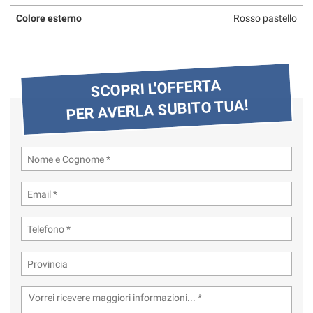
questi
Colore esterno
Rosso pastello
strumenti
di
tracciamento
si
SCOPRI L'OFFERTA
rimanda
alla
PER AVERLA SUBITO TUA!
cookie
policy.
Puoi
rivedere
e
modificare
le
tue
scelte
in
qualsiasi
momento.