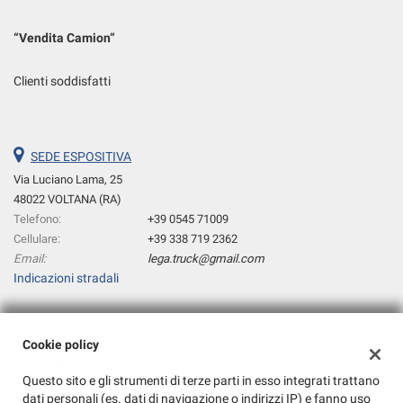
“
Vendita Camion
“
Clienti soddisfatti
SEDE ESPOSITIVA
Via Luciano Lama, 25
48022 VOLTANA (RA)
Telefono:
+39 0545 71009
Cellulare:
+39 338 719 2362
Email:
lega.truck@gmail.com
Indicazioni stradali
Dati fiscali:
Cookie policy
B.T.V. Truck Srl
Questo sito e gli strumenti di terze parti in esso integrati trattano
Via C.CATTANEO, 10 48022 VOLTANA (RA)
dati personali (es. dati di navigazione o indirizzi IP) e fanno uso
C.F/P.IVA:
02066030392