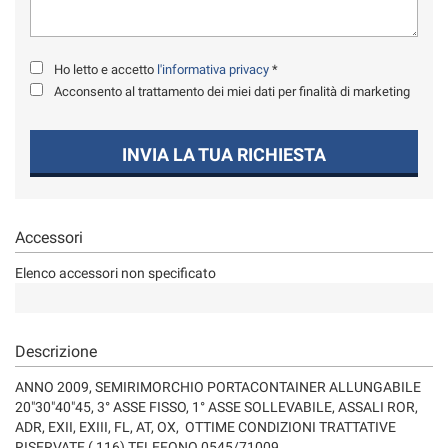
tta
ti
Ho letto e accetto
l'informativa privacy
*
mpre
Cookie necessari
Acconsento al trattamento dei miei dati per finalità di marketing
ilitato
Cookie delle preferenze
INVIA LA TUA RICHIESTA
Cookie per il miglioramento dell'esperienza utente
Accessori
Cookie analitici
Elenco accessori non specificato
Cookie di marketing
Descrizione
Leggi
la
ANNO 2009, SEMIRIMORCHIO PORTACONTAINER ALLUNGABILE
cookie
20"30"40"45, 3° ASSE FISSO, 1° ASSE SOLLEVABILE, ASSALI ROR,
policy
ADR, EXII, EXIII, FL, AT, OX, OTTIME CONDIZIONI TRATTATIVE
RISERVATE ( 116) TELEFONO 0545/71009