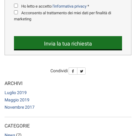
questi
Ho letto e accetto
l'informativa privacy
*
strumenti
Acconsento al trattamento dei miei dati per finalità di
di
marketing
tracciamento
si
rimanda
alla
Invia la tua richiesta
cookie
policy.
Puoi
rivedere
Condividi
e
modificare
ARCHIVI
le
tue
Luglio 2019
scelte
Maggio 2019
in
Novembre 2017
qualsiasi
momento.
CATEGORIE
News
(7)