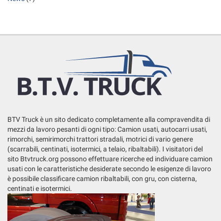
tta
ti
mpre
Cookie necessari
ilitato
Cookie delle preferenze
Cookie per il miglioramento dell'esperienza utente
BTV Truck è un sito dedicato completamente alla compravendita di
Cookie analitici
mezzi da lavoro pesanti di ogni tipo: Camion usati, autocarri usati,
rimorchi, semirimorchi trattori stradali, motrici di vario genere
Cookie di marketing
(scarrabili, centinati, isotermici, a telaio, ribaltabili). I visitatori del
sito Btvtruck.org possono effettuare ricerche ed individuare camion
usati con le caratteristiche desiderate secondo le esigenze di lavoro
Leggi
è possibile classificare camion ribaltabili, con gru, con cisterna,
la
centinati e isotermici.
cookie
policy