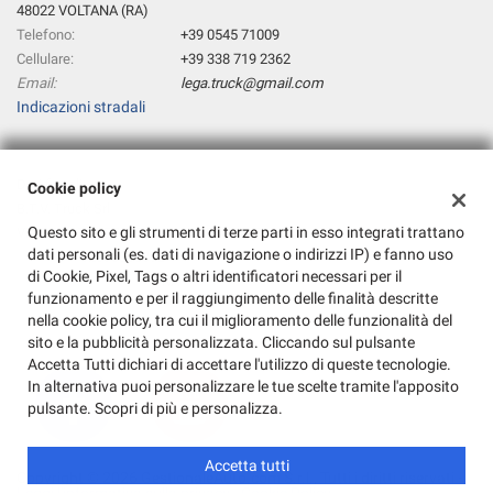
48022 VOLTANA (RA)
Telefono:
+39 0545 71009
Cellulare:
+39 338 719 2362
Email:
lega.truck@gmail.com
Indicazioni stradali
Dati fiscali:
Cookie policy
B.T.V. Truck Srl
Questo sito e gli strumenti di terze parti in esso integrati trattano
Via C.CATTANEO, 10 48022 VOLTANA (RA)
dati personali (es. dati di navigazione o indirizzi IP) e fanno uso
C.F/P.IVA:
02066030392
di Cookie, Pixel, Tags o altri identificatori necessari per il
Registro delle imprese:
RA
funzionamento e per il raggiungimento delle finalità descritte
nella cookie policy, tra cui il miglioramento delle funzionalità del
sito e la pubblicità personalizzata. Cliccando sul pulsante
Accetta Tutti dichiari di accettare l'utilizzo di queste tecnologie.
In alternativa puoi personalizzare le tue scelte tramite l'apposito
pulsante. Scopri di più e personalizza.
Accetta tutti
Copyright © 2026 GestionaleAuto.com S.r.l., Tutti i diritti riservati -