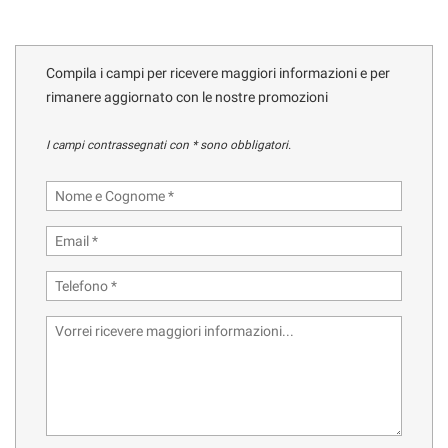
tracciamento
che
RECENSIONI
adottiamo
per
Compila i campi per ricevere maggiori informazioni e per
offrire
rimanere aggiornato con le nostre promozioni
DICONO DI NOI
le
funzionalità
I campi contrassegnati con * sono obbligatori.
e
CONTATTI
svolgere
le
attività
NEWS
di
seguito
descritte.
AREA COMMERCIANTI
Per
ottenere
maggiori
informazioni
sull'utilità
e
sul
funzionamento
di