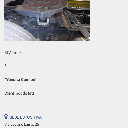
Salva
le
impostazioni
BtV Truck
5
“
Vendita Camion
“
Clienti soddisfatti
SEDE ESPOSITIVA
Via Luciano Lama, 25