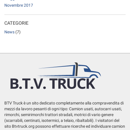
Novembre 2017
questi
strumenti
di
CATEGORIE
tracciamento
si
News
(7)
rimanda
alla
cookie
policy.
Puoi
rivedere
e
modificare
le
tue
scelte
in
BTV Truck è un sito dedicato completamente alla compravendita di
qualsiasi
mezzi da lavoro pesanti di ogni tipo: Camion usati, autocarri usati,
momento.
rimorchi, semirimorchi trattori stradali, motrici di vario genere
(scarrabili, centinati, isotermici, a telaio, ribaltabili). I visitatori del
sito Btvtruck.org possono effettuare ricerche ed individuare camion