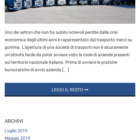
tracciamento
che
RECENSIONI
adottiamo
per
offrire
Uno dei settori che non ha subito notevoli perdite dalla crisi
DICONO DI NOI
le
economica degli ultimi anni è rappresentato dal trasporto merci su
funzionalità
e
gomma. L’apertura di una società di trasporti non è sicuramente
CONTATTI
svolgere
un’attività facile da poter avviare visto la mole di aziende presenti
le
sul territorio nazionale italiano. Prima di avviare le pratiche
attività
NEWS
burocratiche di avvio azienda […]
di
seguito
descritte.
AREA COMMERCIANTI
LEGGI IL RESTO
Per
ottenere
maggiori
informazioni
sull'utilità
ARCHIVI
e
sul
Luglio 2019
funzionamento
Maggio 2019
di