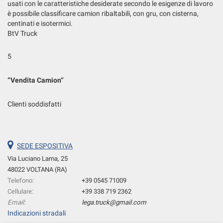
tta
usati con le caratteristiche desiderate secondo le esigenze di lavoro
ti
è possibile classificare camion ribaltabili, con gru, con cisterna,
centinati e isotermici.
BtV Truck
mpre
Cookie necessari
ilitato
5
Cookie delle preferenze
“
Vendita Camion
“
Cookie per il miglioramento dell'esperienza utente
Clienti soddisfatti
Cookie analitici
Cookie di marketing
SEDE ESPOSITIVA
Via Luciano Lama, 25
48022 VOLTANA (RA)
Leggi
Telefono:
+39 0545 71009
la
Cellulare:
+39 338 719 2362
cookie
Email:
lega.truck@gmail.com
policy
Indicazioni stradali