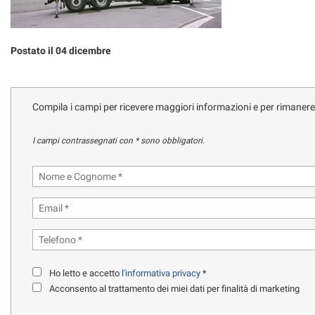
tracciamento
che
RECENSIONI
adottiamo
per
Postato il 04 dicembre
offrire
DICONO DI NOI
le
funzionalità
e
Compila i campi per ricevere maggiori informazioni e per rimaner
CONTATTI
svolgere
le
I campi contrassegnati con * sono obbligatori.
attività
NEWS
di
seguito
descritte.
AREA COMMERCIANTI
Per
ottenere
maggiori
informazioni
sull'utilità
e
Ho letto e accetto
l'informativa privacy
*
sul
Acconsento al trattamento dei miei dati per finalità di marketing
funzionamento
di