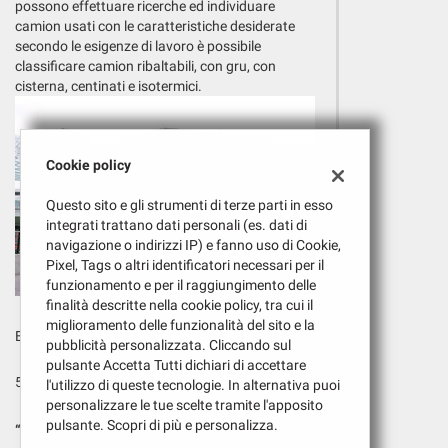
tta
possono effettuare ricerche ed individuare
ti
camion usati con le caratteristiche desiderate
secondo le esigenze di lavoro è possibile
classificare camion ribaltabili, con gru, con
cisterna, centinati e isotermici.
mpre
Cookie necessari
ilitato
Cookie delle preferenze
Cookie policy
Questo sito e gli strumenti di terze parti in esso
Cookie per il miglioramento dell'esperienza utente
integrati trattano dati personali (es. dati di
navigazione o indirizzi IP) e fanno uso di Cookie,
Cookie analitici
Pixel, Tags o altri identificatori necessari per il
funzionamento e per il raggiungimento delle
finalità descritte nella cookie policy, tra cui il
Cookie di marketing
miglioramento delle funzionalità del sito e la
BtV Truck
pubblicità personalizzata. Cliccando sul
pulsante Accetta Tutti dichiari di accettare
5
l'utilizzo di queste tecnologie. In alternativa puoi
personalizzare le tue scelte tramite l'apposito
Leggi
pulsante. Scopri di più e personalizza.
“
Vendita Camion
“
la