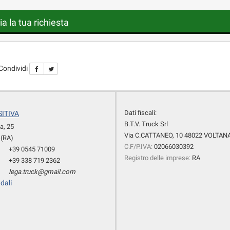
ia la tua richiesta
Condividi
Dati fiscali:
ITIVA
B.T.V. Truck Srl
a, 25
Via C.CATTANEO, 10 48022 VOLTANA
(RA)
C.F/P.IVA:
02066030392
+39 0545 71009
Registro delle imprese:
RA
+39 338 719 2362
lega.truck@gmail.com
dali