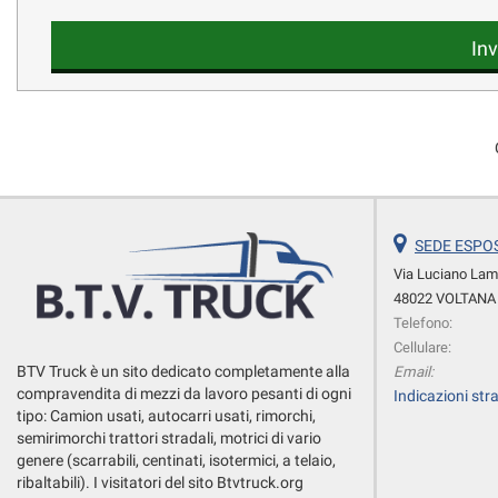
questi
strumenti
Inv
di
tracciamento
si
rimanda
alla
cookie
policy.
Puoi
rivedere
SEDE ESPOS
e
Via Luciano Lam
modificare
48022 VOLTANA 
le
Telefono:
tue
Cellulare:
scelte
BTV Truck è un sito dedicato completamente alla
Email:
in
compravendita di mezzi da lavoro pesanti di ogni
Indicazioni stra
qualsiasi
tipo: Camion usati, autocarri usati, rimorchi,
momento.
semirimorchi trattori stradali, motrici di vario
genere (scarrabili, centinati, isotermici, a telaio,
ribaltabili). I visitatori del sito Btvtruck.org