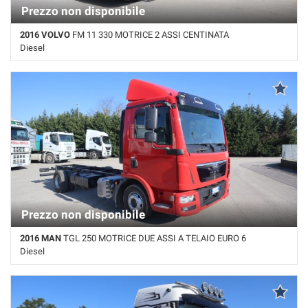
tta
Prezzo non disponibile
ti
2016 VOLVO
FM 11 330 MOTRICE 2 ASSI CENTINATA
Diesel
mpre
Cookie necessari
Km non disponibile • Cambio Manuale • Bianco pastello
ilitato
Cookie delle preferenze
Cookie per il miglioramento dell'esperienza utente
Cookie analitici
Cookie di marketing
Prezzo non disponibile
2016 MAN
TGL 250 MOTRICE DUE ASSI A TELAIO EURO 6
Leggi
Diesel
la
cookie
650.000 Km • Cambio Automatico • Rosso pastello
policy