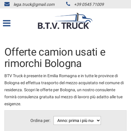
lega.truck@gmail.com
+39 0545 71009
HOME
Le
tue
preferenze
CAMION USATI
di
consenso
LISTA VEICOLI
Il
Offerte camion usati e
seguente
pannello
AUTOCARRI FINO A 7.5T
rimorchi Bologna
ti
consente
AUTOCARRI OLTRE 7.5T
di
BTV Truck è presente in Emilia Romagna e in tutte le province di
esprimere
TRATTORI STRADALI
Bologna ed effettua trasporto del mezzo acquistato nel comune di
le
residenza. Scopri le offerte per Bologna, un nostro consulente
tue
RIMORCHI E SEMIRIMORCHI
fornirà consulenza gratuita sul mezzo di lavoro più adatto alle tue
preferenze
esigenze.
di
ACQUISTIAMO USATO
consenso
alle
Ordina per:
tecnologie
ASSISTENZA
di