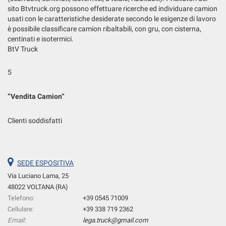
sito Btvtruck.org possono effettuare ricerche ed individuare camion
usati con le caratteristiche desiderate secondo le esigenze di lavoro
è possibile classificare camion ribaltabili, con gru, con cisterna,
centinati e isotermici.
BtV Truck
5
“
Vendita Camion
“
Clienti soddisfatti
SEDE ESPOSITIVA
Via Luciano Lama, 25
48022 VOLTANA (RA)
Telefono:
+39 0545 71009
Cellulare:
+39 338 719 2362
Email:
lega.truck@gmail.com