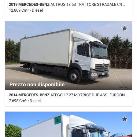
2019 MERCEDES-BENZ
ACTROS 18 53 TRATTORE STRADALE C/IMPIANTO EURO 6
questi
12.809 Cm³ • Diesel
strumenti
di
567.000 Km • Cambio Automatico • Grigio pastello • ABS • Cerchi in
tracciamento
lega • Retarder/Intarder • Riscaldamento ausiliario
si
rimanda
alla
cookie
policy.
Puoi
rivedere
e
modificare
Prezzo non disponibile
le
tue
2014 MERCEDES-BENZ
ATEGO 17 27 MOTRICE DUE ASSI FURGONATA C/SPONDA
scelte
7.698 Cm³ • Diesel
in
qualsiasi
Km non disponibile • Cambio Automatico • Bianco pastello • Pedana
momento.
sollevamento posteriore