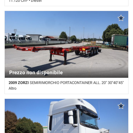
11.120 Cm³ • Diesel
506.000 Km • Cambio Automatico • Bianco pastello • Cerchi in lega •
Cruise Control
Prezzo non disponibile
2009 ZORZI
SEMIRIMORCHIO PORTACONTAINER ALL. 20" 30"40"45"
Altro
Km non disponibile • Cambio Altro • Rosso pastello