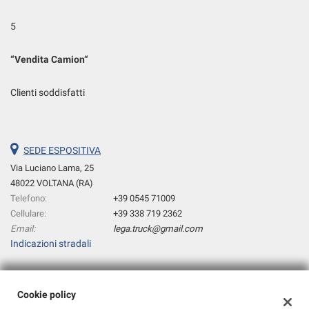
5
“
Vendita Camion
“
Clienti soddisfatti
SEDE ESPOSITIVA
Via Luciano Lama, 25
48022 VOLTANA (RA)
Telefono:
+39 0545 71009
Cellulare:
+39 338 719 2362
Email:
lega.truck@gmail.com
Indicazioni stradali
Dati fiscali:
Cookie policy
B.T.V. Truck Srl