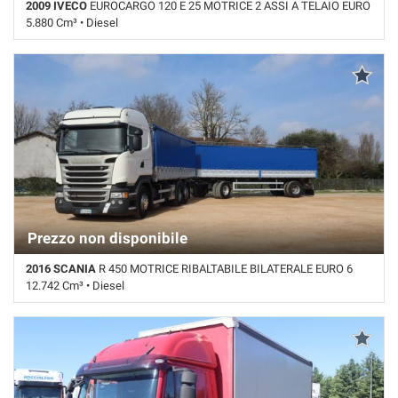
2009 IVECO
EUROCARGO 120 E 25 MOTRICE 2 ASSI A TELAIO EURO
Salva
5.880 Cm³ • Diesel
le
impostazioni
715.000 Km • Cambio Manuale • Blu pastello
Prezzo non disponibile
2016 SCANIA
R 450 MOTRICE RIBALTABILE BILATERALE EURO 6
12.742 Cm³ • Diesel
Km non disponibile • Cambio Automatico • Bianco pastello • Gancio
traino • Retarder/Intarder • Navigatore satellitare