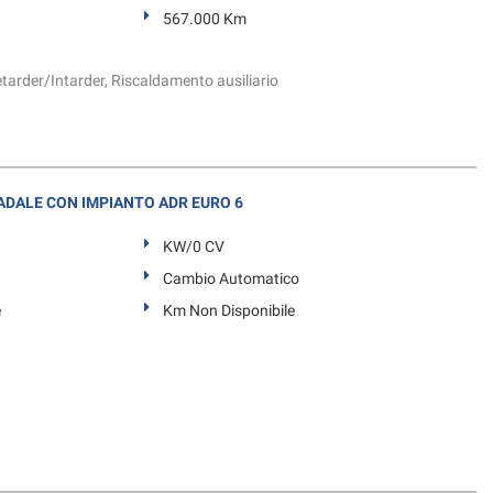
567.000 Km
etarder/Intarder, Riscaldamento ausiliario
DALE CON IMPIANTO ADR EURO 6
KW/0 CV
Cambio Automatico
e
Km Non Disponibile