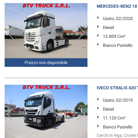
questi
MERCEDES-BENZ 18 
strumenti
di
Usato, 02/2020
tracciamento
Diesel
si
12.809 Cm³
rimanda
alla
Bianco Pastello
cookie
policy.
Puoi
Prezzo non disponibile
rivedere
e
modificare
le
IVECO STRALIS 420
tue
scelte
Usato, 02/2019
in
Diesel
qualsiasi
momento.
11.120 Cm³
Bianco Pastello
Cerchi in lega, Cruise