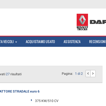
TA VEICOLI
ACQUISTIAMO USATO
ASSISTENZA
RECENSIONI
Pagina:
1 di 2
vati
27
risultati
RATTORE STRADALE euro 6
375 KW/510 CV