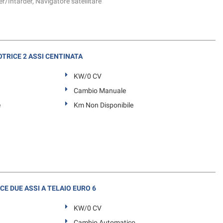
r/Intarder, Navigatore satellitare
OTRICE 2 ASSI CENTINATA
KW/0 CV
Cambio Manuale
e
Km Non Disponibile
E DUE ASSI A TELAIO EURO 6
KW/0 CV
Cambio Automatico