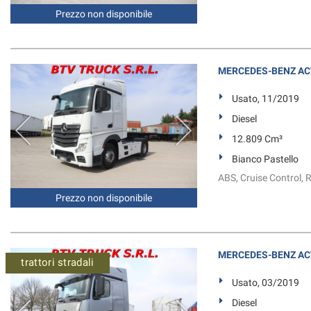
tta
Prezzo non disponibile
ti
mpre
MERCEDES-BENZ AC
Cookie necessari
ilitato
Usato, 11/2019
Cookie delle preferenze
Diesel
12.809 Cm³
Cookie per il miglioramento dell'esperienza utente
Bianco Pastello
ABS, Cruise Control, 
Cookie analitici
Prezzo non disponibile
Cookie di marketing
MERCEDES-BENZ ACT
trattori stradali
Usato, 03/2019
Diesel