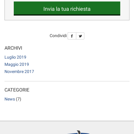
questi
Invia la tua richiesta
strumenti
di
tracciamento
si
Condividi
rimanda
alla
ARCHIVI
cookie
policy.
Luglio 2019
Puoi
Maggio 2019
rivedere
Novembre 2017
e
modificare
le
CATEGORIE
tue
scelte
News
(7)
in
qualsiasi
momento.