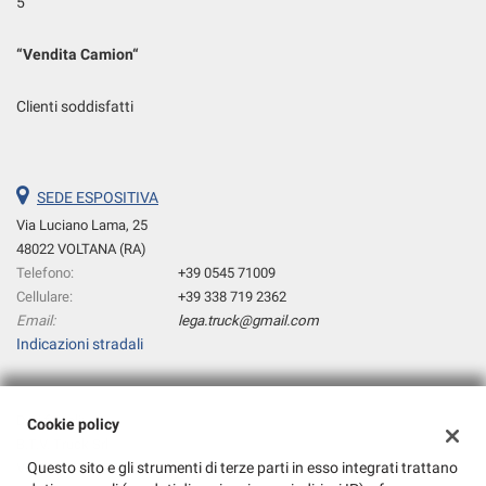
5
Salva
le
“
Vendita Camion
“
impostazioni
Clienti soddisfatti
SEDE ESPOSITIVA
Via Luciano Lama, 25
48022 VOLTANA (RA)
Telefono:
+39 0545 71009
Cellulare:
+39 338 719 2362
Email:
lega.truck@gmail.com
Indicazioni stradali
Dati fiscali:
Cookie policy
B.T.V. Truck Srl
Questo sito e gli strumenti di terze parti in esso integrati trattano
Via C.CATTANEO, 10 48022 VOLTANA (RA)