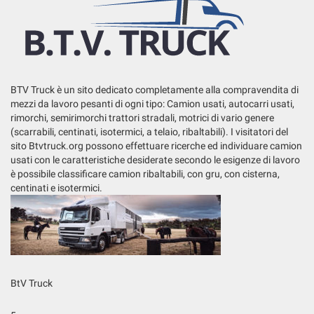
tta
ti
mpre
Cookie necessari
ilitato
BTV Truck è un sito dedicato completamente alla compravendita di
mezzi da lavoro pesanti di ogni tipo: Camion usati, autocarri usati,
Cookie delle preferenze
rimorchi, semirimorchi trattori stradali, motrici di vario genere
(scarrabili, centinati, isotermici, a telaio, ribaltabili). I visitatori del
Cookie per il miglioramento dell'esperienza utente
sito Btvtruck.org possono effettuare ricerche ed individuare camion
usati con le caratteristiche desiderate secondo le esigenze di lavoro
Cookie analitici
è possibile classificare camion ribaltabili, con gru, con cisterna,
centinati e isotermici.
Cookie di marketing
Leggi
la
cookie
BtV Truck
policy