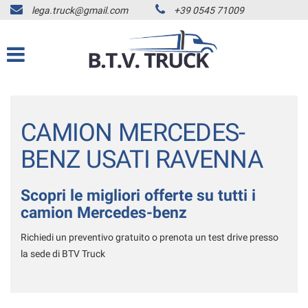
lega.truck@gmail.com
+39 0545 71009
HOME
Le
tue
preferenze
CAMION USATI
di
consenso
LISTA VEICOLI
Il
seguente
CAMION MERCEDES-
pannello
AUTOCARRI FINO A 7.5T
ti
BENZ USATI RAVENNA
consente
AUTOCARRI OLTRE 7.5T
di
esprimere
TRATTORI STRADALI
Scopri le migliori offerte su tutti i
le
camion Mercedes-benz
tue
RIMORCHI E SEMIRIMORCHI
preferenze
Richiedi un preventivo gratuito o prenota un test drive presso
di
la sede di BTV Truck
ACQUISTIAMO USATO
consenso
alle
tecnologie
ASSISTENZA
di