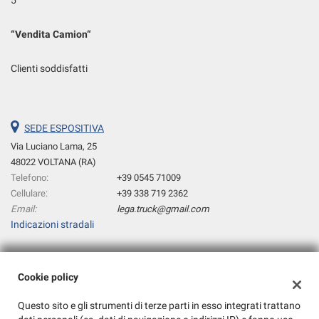
5
“
Vendita Camion
“
Clienti soddisfatti
SEDE ESPOSITIVA
Via Luciano Lama, 25
48022 VOLTANA (RA)
Telefono:
+39 0545 71009
Cellulare:
+39 338 719 2362
Email:
lega.truck@gmail.com
Indicazioni stradali
Dati fiscali:
Cookie policy
B.T.V. Truck Srl
Questo sito e gli strumenti di terze parti in esso integrati trattano
Via C.CATTANEO, 10 48022 VOLTANA (RA)