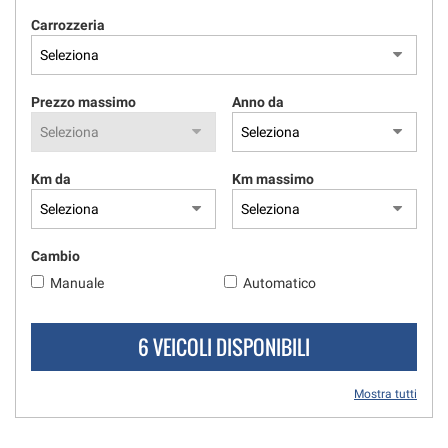
questi
Carrozzeria
strumenti
di
tracciamento
si
Prezzo massimo
Anno da
rimanda
alla
cookie
policy.
Km da
Km massimo
Puoi
rivedere
e
Cambio
modificare
le
Manuale
Automatico
tue
scelte
in
6 VEICOLI DISPONIBILI
qualsiasi
momento.
Mostra tutti