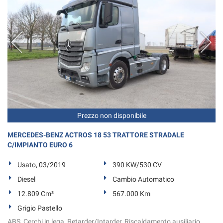
Prezzo non disponibile
MERCEDES-BENZ ACTROS 18 53 TRATTORE STRADALE
C/IMPIANTO EURO 6
Usato, 03/2019
390 KW/530 CV
Diesel
Cambio Automatico
12.809 Cm³
567.000 Km
Grigio Pastello
ABS, Cerchi in lega, Retarder/Intarder, Riscaldamento ausiliario