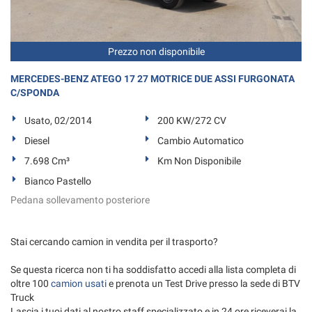
Prezzo non disponibile
MERCEDES-BENZ ATEGO 17 27 MOTRICE DUE ASSI FURGONATA
C/SPONDA
Usato, 02/2014
200 KW/272 CV
Diesel
Cambio Automatico
7.698 Cm³
Km Non Disponibile
Bianco Pastello
Pedana sollevamento posteriore
Stai cercando camion in vendita per il trasporto?
Se questa ricerca non ti ha soddisfatto accedi alla lista completa di
oltre 100
camion usati
e prenota un Test Drive presso la sede di BTV
Truck
Lascia i tuoi dati al nostro staff specializzato e in 24 ore riceverai la