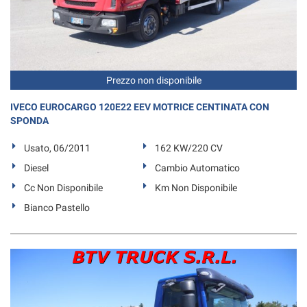
questi
strumenti
di
tracciamento
si
Prezzo non disponibile
rimanda
alla
IVECO EUROCARGO 120E22 EEV MOTRICE CENTINATA CON
cookie
SPONDA
policy.
Puoi
Usato, 06/2011
162 KW/220 CV
rivedere
e
Diesel
Cambio Automatico
modificare
Cc Non Disponibile
Km Non Disponibile
le
tue
Bianco Pastello
scelte
in
qualsiasi
momento.