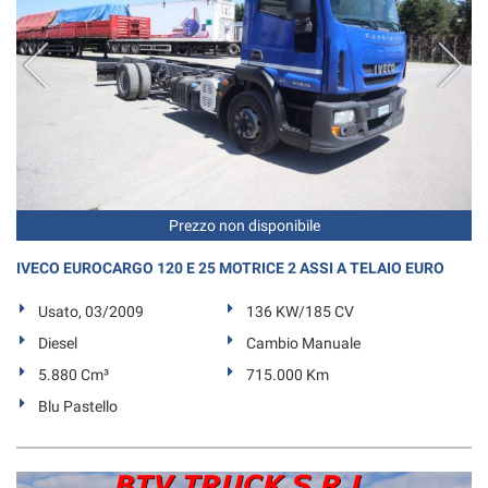
tta
ti
mpre
Cookie necessari
ilitato
Cookie delle preferenze
Cookie per il miglioramento dell'esperienza utente
Prezzo non disponibile
Cookie analitici
IVECO EUROCARGO 120 E 25 MOTRICE 2 ASSI A TELAIO EURO
Usato, 03/2009
136 KW/185 CV
Cookie di marketing
Diesel
Cambio Manuale
5.880 Cm³
715.000 Km
Leggi
Blu Pastello
la
cookie
policy