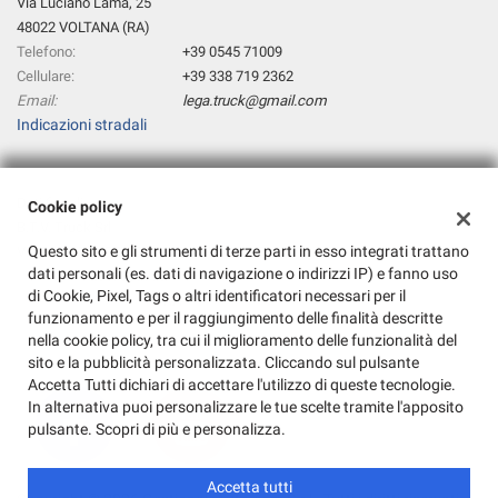
Via Luciano Lama, 25
48022 VOLTANA (RA)
Telefono:
+39 0545 71009
Cellulare:
+39 338 719 2362
Email:
lega.truck@gmail.com
Indicazioni stradali
Dati fiscali:
Cookie policy
B.T.V. Truck Srl
Questo sito e gli strumenti di terze parti in esso integrati trattano
Via C.CATTANEO, 10 48022 VOLTANA (RA)
dati personali (es. dati di navigazione o indirizzi IP) e fanno uso
C.F/P.IVA:
02066030392
di Cookie, Pixel, Tags o altri identificatori necessari per il
Registro delle imprese:
RA
funzionamento e per il raggiungimento delle finalità descritte
nella cookie policy, tra cui il miglioramento delle funzionalità del
sito e la pubblicità personalizzata. Cliccando sul pulsante
Accetta Tutti dichiari di accettare l'utilizzo di queste tecnologie.
In alternativa puoi personalizzare le tue scelte tramite l'apposito
pulsante. Scopri di più e personalizza.
Accetta tutti